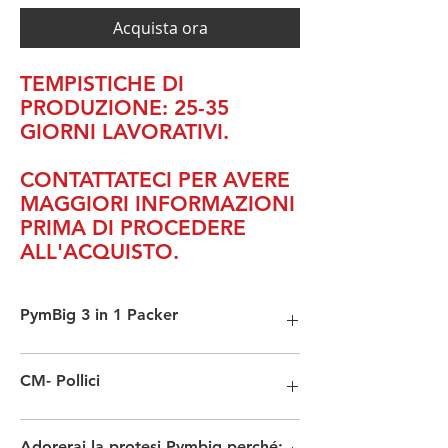
Acquista ora
TEMPISTICHE DI
PRODUZIONE: 25-35
GIORNI LAVORATIVI.
CONTATTATECI PER AVERE
MAGGIORI INFORMAZIONI
PRIMA DI PROCEDERE
ALL'ACQUISTO.
PymBig 3 in 1 Packer
Ogni prodotto è realizzato
CM- Pollici
artigianalmente. Pertanto, possono
presentarsi delle differenze e piccole
imperfezioni.
13.5 cm: 5.3 pollici
Adorerai la protesi Pymbig perché: