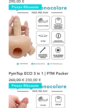
Prezzo
290,00 €
Prezzo Ribassato
PymTop ECO 3 in 1 | FTM Packer
Prezzo regolare
Prezzo scontato
260,00 €
230,00 €
Prezzo Ribassato