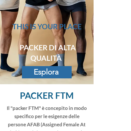
LOOK AROUND
THIS IS YOUR PLACE
PACKER DI ALTA
QUALITÀ
Esplora
PACKER FTM
Il "packer FTM" è concepito in modo
specifico per le esigenze delle
persone AFAB (Assigned Female At