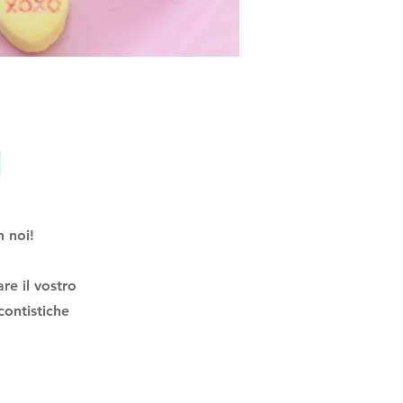
U
n noi!
re il vostro
scontistiche