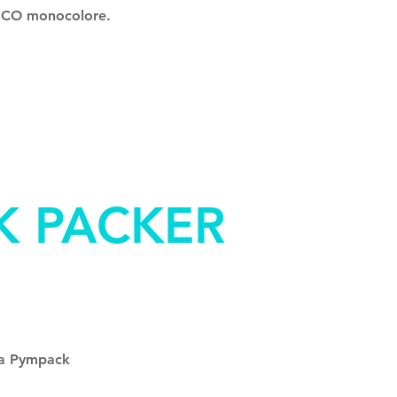
a ECO monocolore.
K PACKER
ea Pympack