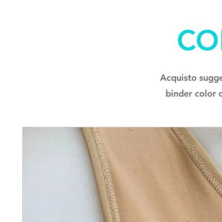
CO
Acquisto sugger
binder color