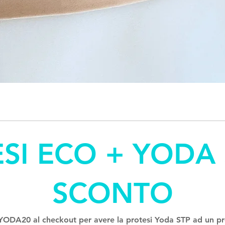
Vista rapida
SI ECO + YODA 
SCONTO
 YODA20 al checkout per avere la protesi Yoda STP ad un pr