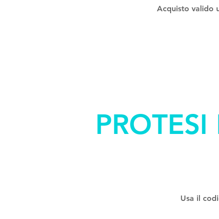
Acquisto valido 
PROTESI
Usa il cod