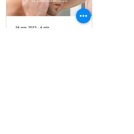
24 mar 2023
∙
4
min
Alopecia androgenetica
e DHT
Un post approfondito
sulla calvizie maschile.
138
0
2