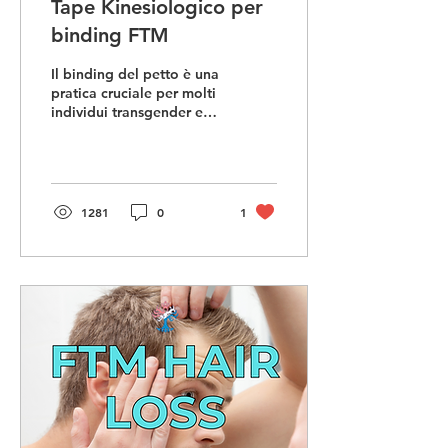
Tape Kinesiologico per
binding FTM
Il binding del petto è una
pratica cruciale per molti
individui transgender e
non binari, in quanto può
alleviare la disforia
corporea....
1281
0
1